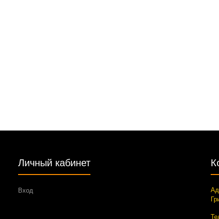
Личный кабинет
К
Ад
Вход
Гр
Те