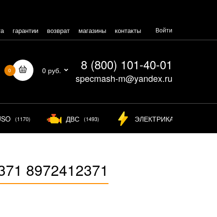
та
гарантии
возврат
магазины
контакты
Войти
8 (800) 101-40-01
0 руб.
0
specmash-m@yandex.ru
USO
ДВС
ЭЛЕКТРИКА
(1170)
(1493)
(825)
371 8972412371