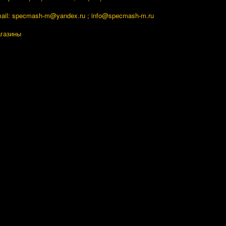
ail: specmash-m@yandex.ru ; info
@specmash-m.ru
газины