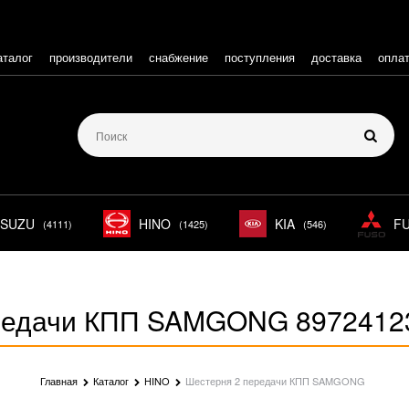
аталог
производители
снабжение
поступления
доставка
опла
ISUZU
HINO
KIA
F
(4111)
(1425)
(546)
редачи КПП SAMGONG 8972412
Главная
Каталог
HINO
Шестерня 2 передачи КПП SAMGONG