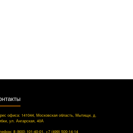
онтакты
рес офиса: 141044, Московская область, Мытищи, д.
ибки, ул. Ангарская, 40А
лефон: 8 (800) 101-40-01, +7 (499) 500-14-14