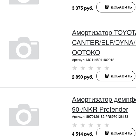
ДОБАВИТЬ
3 375
 руб.
Амортизатор TOYOT
CANTER/ELF/DYNA
OOTOKO
Артикул:
MC114594 402012
ДОБАВИТЬ
2 890
 руб.
Амортизатор демпф
90-/NKR Profender
Артикул:
8970126182 PR8970126183
ДОБАВИТЬ
4 514
 руб.