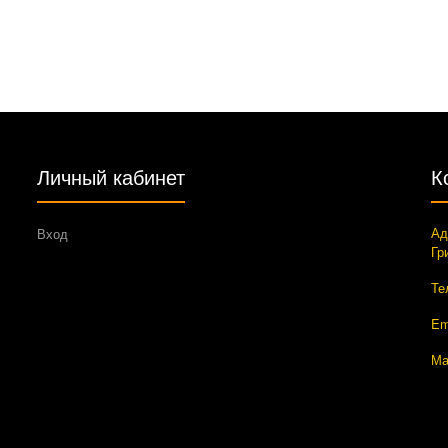
Личный кабинет
К
Ад
Вход
Гр
Те
Em
Ма