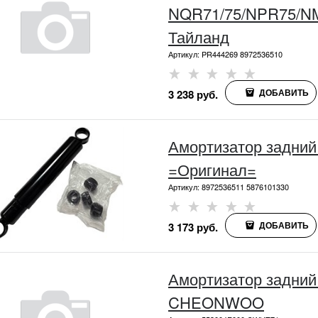
NQR71/75/NPR75/NMR85 E-5 
Тайланд
Артикул:
PR444269 8972536510
ДОБАВИТЬ
3 238
 руб.
Амортизатор задний 
=Оригинал=
Артикул:
8972536511 5876101330
ДОБАВИТЬ
3 173
 руб.
Амортизатор задний
CHEONWOO