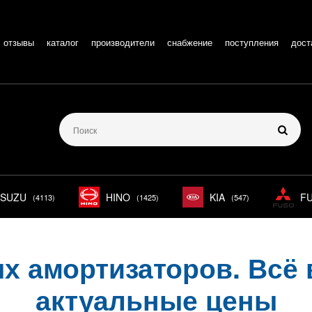
отзывы
каталог
производители
снабжение
поступления
дост
ISUZU
HINO
KIA
F
(4113)
(1425)
(547)
ых амортизаторов. Всё 
актуальные цены