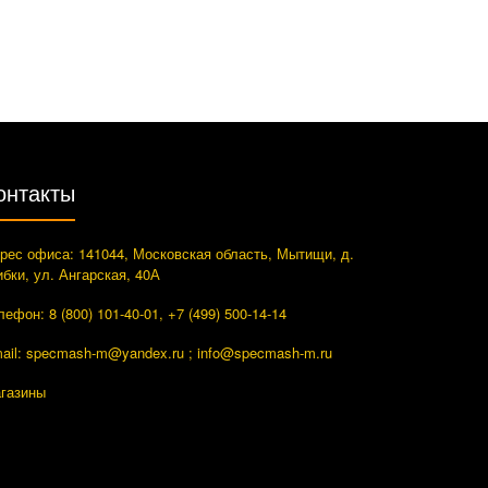
онтакты
рес офиса: 141044, Московская область, Мытищи, д.
ибки, ул. Ангарская, 40А
лефон: 8 (800) 101-40-01, +7 (499) 500-14-14
ail: specmash-m@yandex.ru ; info
@specmash-m.ru
газины