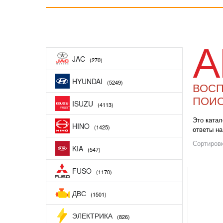
JAC
(270)
HYUNDAI
(5249)
ВОСП
ПОИС
ISUZU
(4113)
Это катал
HINO
(1425)
ответы на
Сортировк
KIA
(547)
FUSO
(1170)
ДВС
(1501)
ЭЛЕКТРИКА
(826)