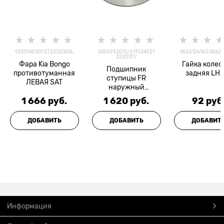
922014E001 ST2232000L
0055933075/517034521
0K62126163 0K621
32207DY
Фара Kia Bongo
Гайка колес
Подшипник
противотуманная
задняя LH 
ступицы FR
ЛЕВАЯ SAT
наружный
HD72/78/NKR55/NQ
1 666
 руб.
1 620
 руб.
92
 руб
R71/75/90/NLR85/F
USO/BONGO KBC
ДОБАВИТЬ
ДОБАВИТЬ
ДОБАВИТ
Информация