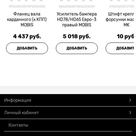
491204A000 491204A000
865255K001 865255K001
2115542000 21155
Фланец вала
Усилитель бампера
Штифт крепл
карданного (к КПП)
HD78/HD65 Евро-3
форсунки мас
MOBIS
правый MOBIS
MK
4 437
 руб.
5 018
 руб.
10
 руб
ДОБАВИТЬ
ДОБАВИТЬ
ДОБАВИТ
Информация
Личный кабинет
Контакты