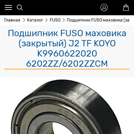
Главная
Каталог
FUSO
Подшипник FUSO маховика (закр
Подшипник FUSO маховика
(закрытый) J2 TF KOYO
K9960622020
6202ZZ/6202ZZCM