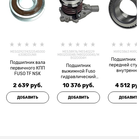
ME502927/4322545000
ME538976/ME540229
MX923863 MX92
6308DDUNR
MB02D004B/MB02D004S/M
B02D004H
Подшипник 
Подшипник вала
передней сту
Подшипник
первичного КПП
внутренн
выжимной Fuso
FUSO TF NSK
=Оригина
гидравлический
4M50/4M51 JAPACO
2 639
 руб.
10 376
 руб.
4 512
 ру
ДОБАВИТЬ
ДОБАВИТЬ
ДОБАВИТ