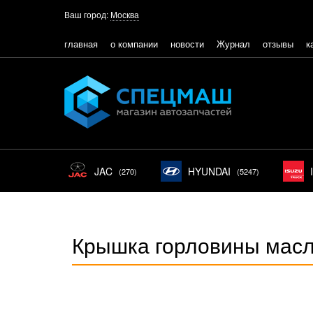
Ваш город:
Москва
главная
о компании
новости
Журнал
отзывы
к
JAC
HYUNDAI
(270)
(5247)
Крышка горловины мас