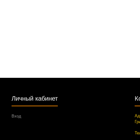
Личный кабинет
К
Ад
Вход
Гр
Те