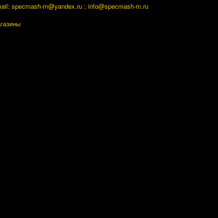
ail: specmash-m@yandex.ru ; info
@specmash-m.ru
газины