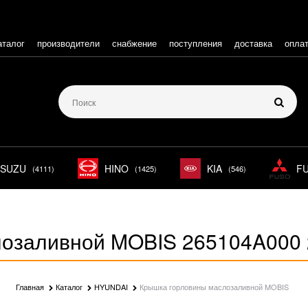
аталог
производители
снабжение
поступления
доставка
опла
ISUZU
HINO
KIA
F
(4111)
(1425)
(546)
лозаливной MOBIS 265104A000 
Главная
Каталог
HYUNDAI
Крышка горловины маслозаливной MOBIS