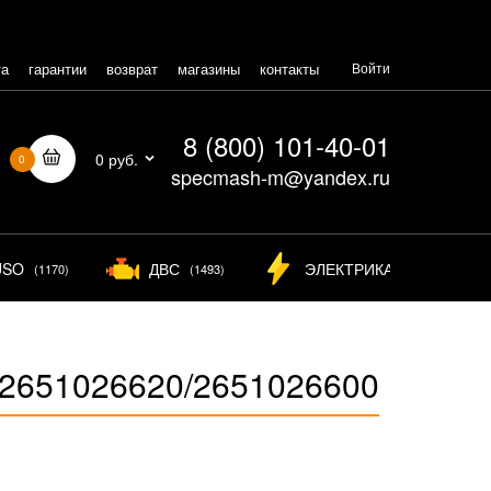
та
гарантии
возврат
магазины
контакты
Войти
8 (800) 101-40-01
0 руб.
0
specmash-m@yandex.ru
USO
ДВС
ЭЛЕКТРИКА
(1170)
(1493)
(825)
2651026620/2651026600