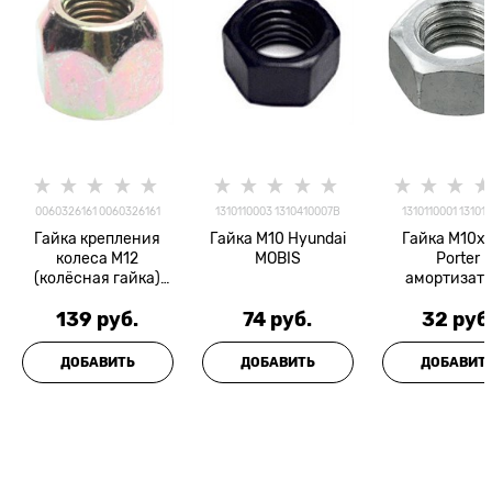
0060326161 0060326161
1310110003 1310410007B
1310110001 13101
Гайка крепления
Гайка M10 Hyundai
Гайка M10x1
колеса М12
MOBIS
Porter
(колёсная гайка)
амортизат
Оригинал
переднего ве
139
 руб.
74
 руб.
32
 руб
mobis
ДОБАВИТЬ
ДОБАВИТЬ
ДОБАВИТ