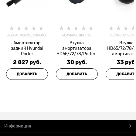
553004B700 EX553004B000
5431144000 GBUH105
5531145001 55311
Амортизатор
Втулка
Втулка
задний Hyundai
амортизатора
HD65/72/78/P
Porter
HD65/72/78/Porter/
амортизат
Porter 2/County/KIA
заднего ни
2 827
 руб.
30
 руб.
33
 руб
Bongo 3 верхняя
(конус) GE
(прямая) ONNURI
YOUNG
ДОБАВИТЬ
ДОБАВИТЬ
ДОБАВИТ
Информация