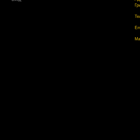
Гр
Те
Em
Ма