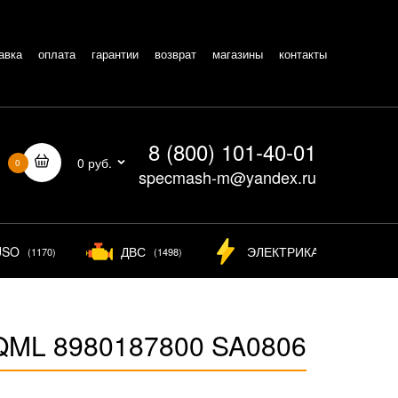
авка
оплата
гарантии
возврат
магазины
контакты
8 (800) 101-40-01
0 руб.
0
specmash-m@yandex.ru
USO
ДВС
ЭЛЕКТРИКА
(1170)
(1498)
(826)
QML 8980187800 SA0806