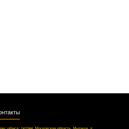
онтакты
рес офиса: 141044, Московская область, Мытищи, д.