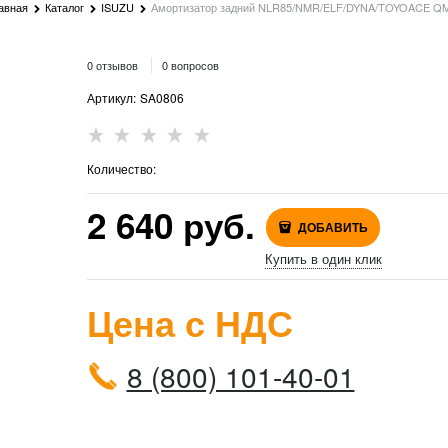
авная
Каталог
ISUZU
Амортизатор задний NLR85/NMR/ELF/DYNA/TOYOACE Q
0 отзывов
0 вопросов
Артикул:
SA0806
Количество:
2 640
 руб.
ДОБАВИТЬ
Купить в один клик
Цена с НДС
8 (800) 101-40-01