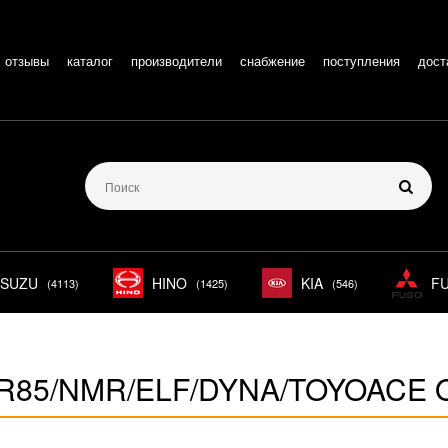
отзывы
каталог
производители
снабжение
поступления
дост
ISUZU
HINO
KIA
F
(4113)
(1425)
(546)
LR85/NMR/ELF/DYNA/TOYOACE 