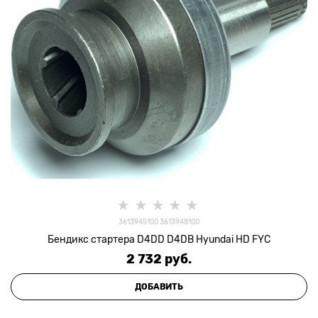
3613945100 3613948100
Бендикс стартера D4DD D4DB Hyundai HD FYC
2 732
 руб.
ДОБАВИТЬ