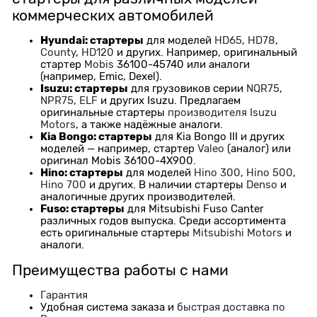
коммерческих автомобилей
Hyundai: стартеры
для моделей
HD65
,
HD78
,
County
,
HD120
и других. Например, оригинальный
стартер
Mobis
36100-45740 или аналоги
(например, Emic, Dexel).
Isuzu: стартеры
для грузовиков серии
NQR75
,
NPR75
,
ELF
и других Isuzu. Предлагаем
оригинальные стартеры
производителя Isuzu
Motors
, а также надёжные аналоги.
Kia Bongo: стартеры
для Kia Bongo III и других
моделей — например, стартер
Valeo
(аналог) или
оригинал Mobis 36100-4X900.
Hino: стартеры
для моделей
Hino 300
,
Hino 500
,
Hino 700
и других. В наличии стартеры
Denso
и
аналогичные других производителей.
Fuso: стартеры
для Mitsubishi Fuso Canter
различных годов выпуска. Среди ассортимента
есть оригинальные стартеры
Mitsubishi Motors
и
аналоги.
Преимущества работы с нами
Гарантия
Удобная система заказа и
быстрая доставка по