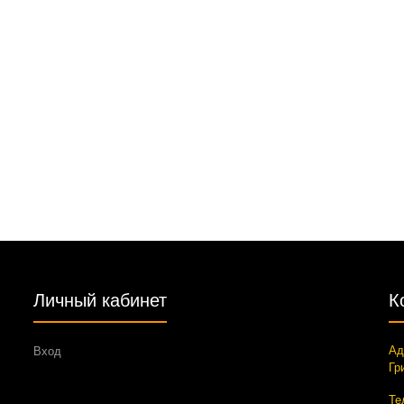
Личный кабинет
К
Ад
Вход
Гр
Те