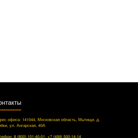
онтакты
рес офиса: 141044, Московская область, Мытищи, д.
ибки, ул. Ангарская, 40А
лефон: 8 (800) 101-40-01, +7 (499) 500-14-14