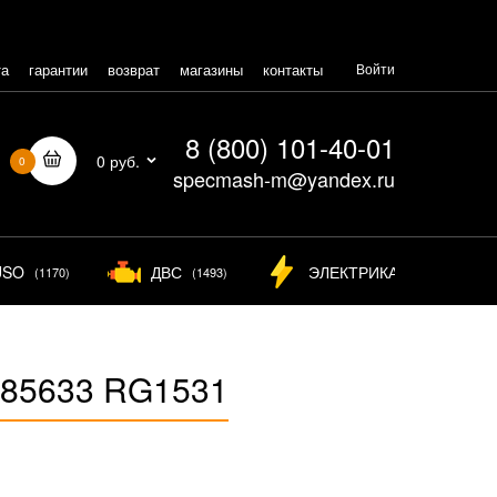
та
гарантии
возврат
магазины
контакты
Войти
8 (800) 101-40-01
0 руб.
0
specmash-m@yandex.ru
USO
ДВС
ЭЛЕКТРИКА
(1170)
(1493)
(825)
485633 RG1531