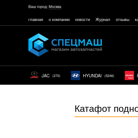
Ваш город:
Москва
главная
о компании
новости
Журнал
отзывы
к
JAC
HYUNDAI
(270)
(5246)
Катафот подн