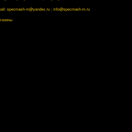
ail: specmash-m@yandex.ru ; info
@specmash-m.ru
газины