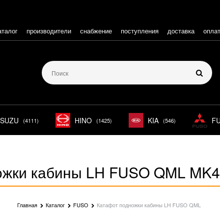
аталог
производители
снабжение
поступления
доставка
опла
ISUZU
HINO
KIA
F
(4111)
(1425)
(546)
ожки кабины LH FUSO QML MK
Главная
Каталог
FUSO
Катафот подножки кабины LH FUSO QML