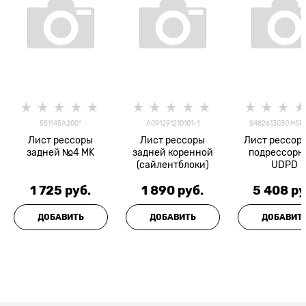
551145A200*
A091291210101-1
S482613030 HSR
Лист рессоры
Лист рессоры
Лист рессор
задней №4 MK
задней коренной
подрессорн
(сайлентблоки)
UDPD
1 725
 руб.
1 890
 руб.
5 408
 ру
ДОБАВИТЬ
ДОБАВИТЬ
ДОБАВИТ