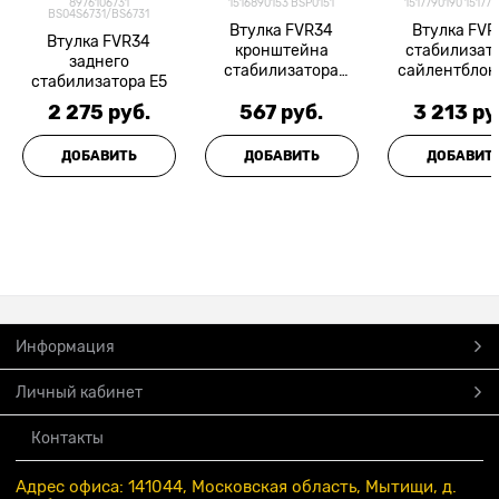
8976106731
1516890153 BSP0151
1517790190 15177
BS04S6731/BS6731
Втулка FVR34
Втулка FVR
Втулка FVR34
кронштейна
стабилизато
заднего
стабилизатора
сайлентблок
стабилизатора E5
(Полиуретан)
Isuzu =Ориги
2 275
 руб.
567
 руб.
3 213
 ру
ДОБАВИТЬ
ДОБАВИТЬ
ДОБАВИТ
Информация
Личный кабинет
Контакты
Адрес офиса: 141044, Московская область, Мытищи, д.