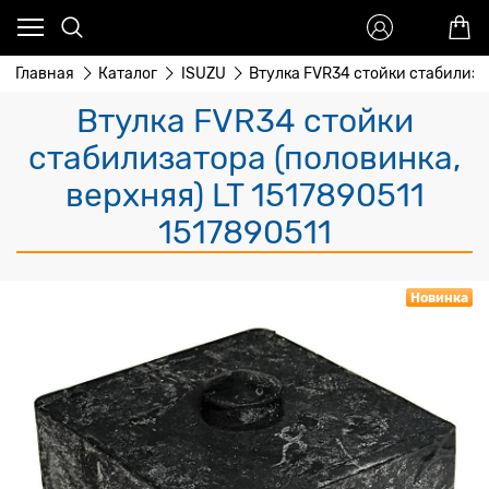
Главная
Каталог
ISUZU
Втулка FVR34 стойки стабилизат
Втулка FVR34 стойки
стабилизатора (половинка,
верхняя) LT 1517890511
1517890511
Новинка