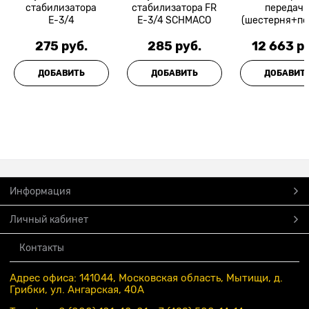
стабилизатора
стабилизатора FR
передач
Е-3/4
Е-3/4 SCHMACO
(шестерня+п
ник игла+ вт
275
 руб.
285
 руб.
12 663
 р
HINO 300 E5 
ДОБАВИТЬ
ДОБАВИТЬ
ДОБАВИТ
Информация
Личный кабинет
Контакты
Адрес офиса: 141044, Московская область, Мытищи, д.
Грибки, ул. Ангарская, 40А