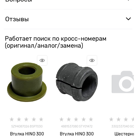
Отзывы
Работает поиск по кросс-номерам
(оригинал/аналог/замена)
SZ94087026 BSP7030
4881537080 STY01472
3302337040 GCT
Втулка HINO 300
Втулка HINO 300
Шестерня