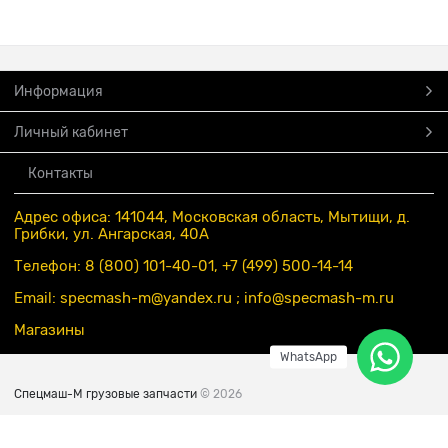
Информация
Личный кабинет
Контакты
Адрес офиса: 141044, Московская область, Мытищи, д.
Грибки, ул. Ангарская, 40А
Телефон: 8 (800) 101-40-01, +7 (499) 500-14-14
Email: specmash-m@yandex.ru ; info
@specmash-m.ru
Магазины
WhatsApp
Спецмаш-М грузовые запчасти
© 2026
Есть вопросы?
Мы готовы на них ответить!!