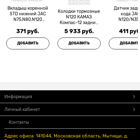
4948505F 4948505F
16350236G090
0068DS-1 0068
16350236G090
Вкладыш коренной
Датчик задн
Колодки тормозные
STD нижний JAC
хода JAC
N120 КАМАЗ
N75,N80,N120
N120/N35
Компас-12 задние
КАМАЗ Компас-9/12
SHAANXI/SHA
барабанные (1шт.)
371
 руб.
5 933
 руб.
411
 руб
ISF3.8 =FOTON=
(верхняя в сборе)
JAC АККОР
ДОБАВИТЬ
ДОБАВИТЬ
ДОБАВИТ
Информация
Личный кабинет
Контакты
Адрес офиса: 141044, Московская область, Мытищи, д.