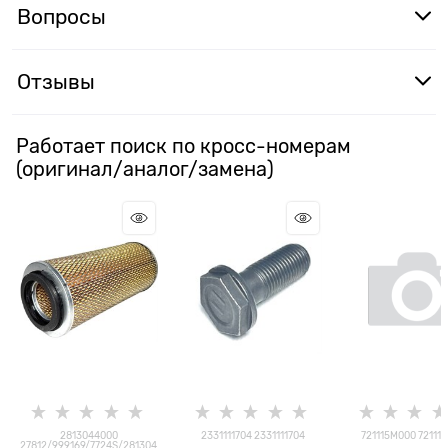
Вопросы
Отзывы
Работает поиск по кросс-номерам
(оригинал/аналог/замена)
2813044000
2331111704 2331111704
721115M000 72111
27812/999169/7724S/281304