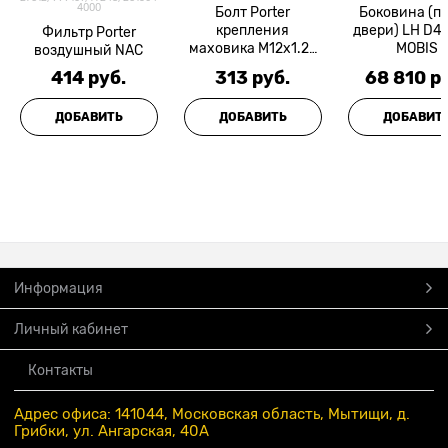
4000
Болт Porter
Боковина (п
крепления
двери) LH D4
Фильтр Porter
маховика M12x1.25
MOBIS
воздушный NAC
L=30 мм MOBIS
414
 руб.
313
 руб.
68 810
 р
ДОБАВИТЬ
ДОБАВИТЬ
ДОБАВИТ
Информация
Личный кабинет
Контакты
Адрес офиса: 141044, Московская область, Мытищи, д.
Грибки, ул. Ангарская, 40А