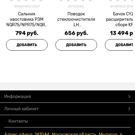
1096254840 I3507
BSTIS1281L
1214811432 12148
Сальник
Поводок
Бачок CYZ
хвостовика РЗМ
стеклоочистителя
расширитель
NQR75/NPR75/NQR9
LH
сборе KF
0/FSR90 MUSASHI
Богдан/NQR75/NQR
794
 руб.
656
 руб.
13 494
 р
71 LH
ДОБАВИТЬ
ДОБАВИТЬ
ДОБАВИТ
Информация
Личный кабинет
Контакты
Адрес офиса: 141044, Московская область, Мытищи, д.