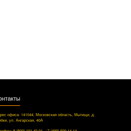
онтакты
рес офиса: 141044, Московская область, Мытищи, д.
ибки, ул. Ангарская, 40А
лефон: 8 (800) 101-40-01, +7 (499) 500-14-14