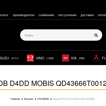
аталог
производители
снабжение
поступления
доставка
опла
ISUZU
HINO
KIA
F
(4111)
(1425)
(546)
4DB D4DD MOBIS QD43666T001
Главная
Каталог
HYUNDAI
Вилка КПП 2/3 D4DB D4DD MOBIS