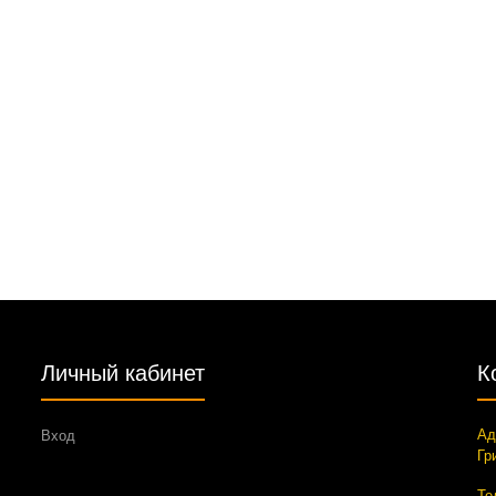
Личный кабинет
К
Ад
Вход
Гр
Те