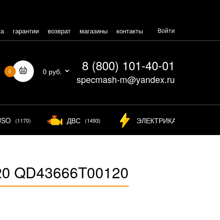
та
гарантии
возврат
магазины
контакты
Войти
8 (800) 101-40-01
0 руб.
0
specmash-m@yandex.ru
USO
ДВС
ЭЛЕКТРИКА
(1170)
(1493)
(825)
20 QD43666T00120