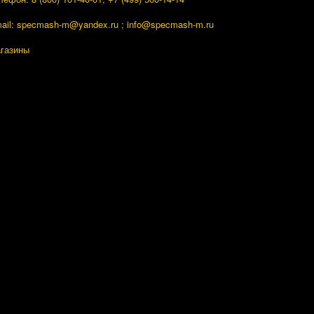
ail: specmash-m@yandex.ru ; info
@specmash-m.ru
газины