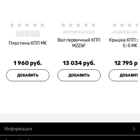
QD43116T00030
8973710900 GPS0900
4315047050 43150
QD43116T00030
Вал первичный КПП
Крышка КПП з
Пластина КПП MK
MZZ6F
E-5 MK
1 960
 руб.
13 034
 руб.
12 795
 р
ДОБАВИТЬ
ДОБАВИТЬ
ДОБАВИТ
Информация