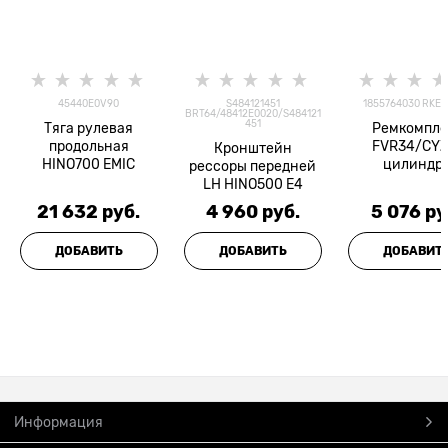
45440E0V90
S484121451
1855764030 RKEZ
BRT64/48412E0020/S484121
451
Тяга рулевая
Ремкомпле
продольная
FVR34/CYZ
Кронштейн
HINO700 EMIC
цилиндр
рессоры передней
тормозно
LH HINO500 E4
рабочего FR
21 632
 руб.
4 960
 руб.
5 076
 ру
ДОБАВИТЬ
ДОБАВИТЬ
ДОБАВИТ
Информация