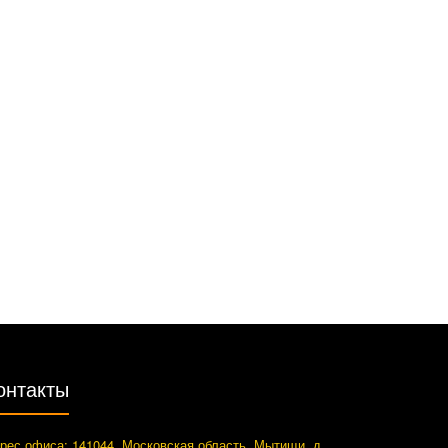
онтакты
рес офиса: 141044, Московская область, Мытищи, д.