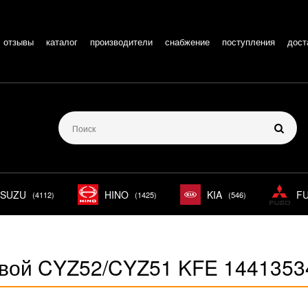
отзывы
каталог
производители
снабжение
поступления
дост
ISUZU
HINO
KIA
F
(4112)
(1425)
(546)
евой CYZ52/CYZ51 KFE 1441353