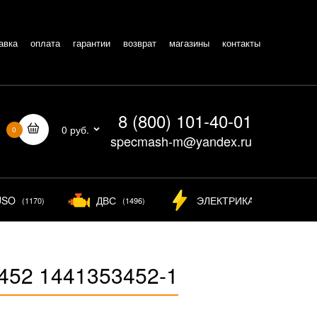
авка
оплата
гарантии
возврат
магазины
контакты
8 (800) 101-40-01
0 руб.
0
specmash-m@yandex.ru
USO
ДВС
ЭЛЕКТРИКА
(1170)
(1496)
(826)
452 1441353452-1