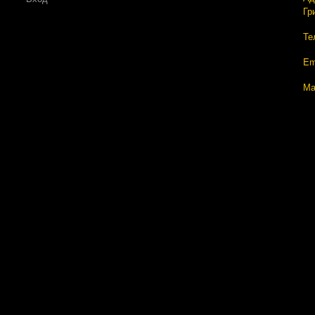
Гр
Те
Em
Ма