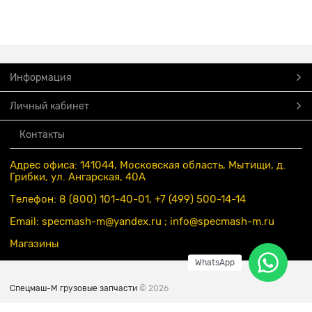
Информация
Личный кабинет
Контакты
Адрес офиса: 141044, Московская область, Мытищи, д.
Грибки, ул. Ангарская, 40А
Телефон: 8 (800) 101-40-01, +7 (499) 500-14-14
Email: specmash-m@yandex.ru ; info
@specmash-m.ru
Магазины
WhatsApp
Спецмаш-М грузовые запчасти
© 2026
Есть вопросы?