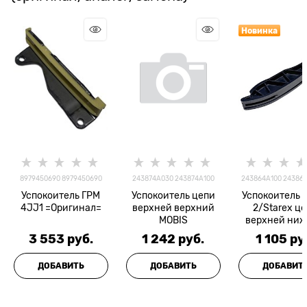
Новинка
8979450690 8979450690
243874A030 243874A100
243864A100 243864
Успокоитель ГРМ
Успокоитель цепи
Успокоитель P
4JJ1 =Оригинал=
верхней верхний
2/Starex ц
MOBIS
верхней ни
MOBIS
3 553
 руб.
1 242
 руб.
1 105
 ру
ДОБАВИТЬ
ДОБАВИТЬ
ДОБАВИТ