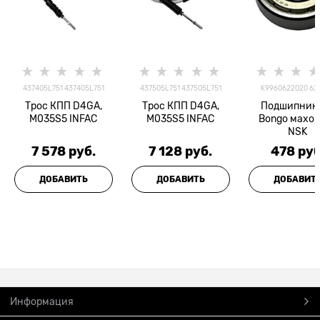
437405L751 437405L751
437505L751 437505L751
K9960622020 62
Трос КПП D4GA,
Трос КПП D4GA,
Подшипник 
M035S5 INFAC
M035S5 INFAC
Bongo махо
NSK
7 578
 руб.
7 128
 руб.
478
 руб
ДОБАВИТЬ
ДОБАВИТЬ
ДОБАВИТ
Информация