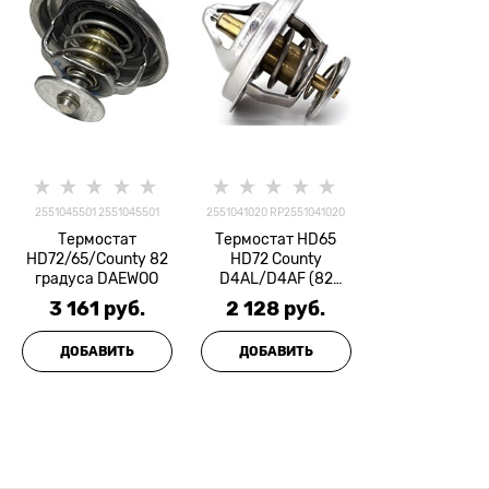
2551045501 2551045501
2551041020 RP2551041020
Термостат
Термостат HD65
HD72/65/County 82
HD72 County
градуса DAEWOO
D4AL/D4AF (82
град.) ROERS PARTS
3 161
 руб.
2 128
 руб.
ДОБАВИТЬ
ДОБАВИТЬ