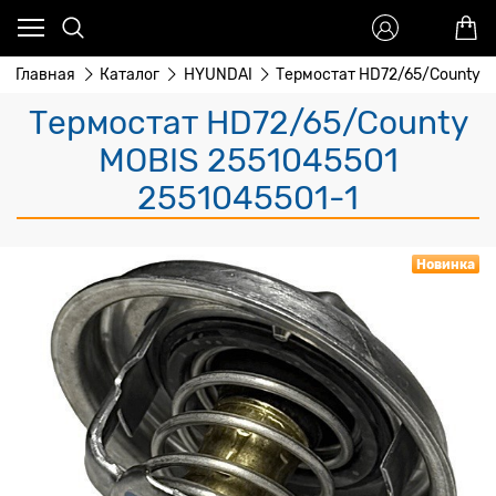
Главная
Каталог
HYUNDAI
Термостат HD72/65/County 
Термостат HD72/65/County
MOBIS 2551045501
2551045501-1
Новинка