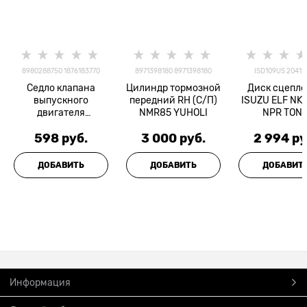
8980288750 1876183770
8971398180 8971398180
ISD109US 20412
Седло клапана
Цилиндр тормозной
Диск сцепл
выпускного
передний RH (С/П)
ISUZU ELF NK
двигателя
NMR85 YUHOLI
NPR TON
4НК1/6HK1 ISUZU
598
 руб.
3 000
 руб.
2 994
 ру
SELECT PARTS
=Оригинал=
ДОБАВИТЬ
ДОБАВИТЬ
ДОБАВИТ
Информация