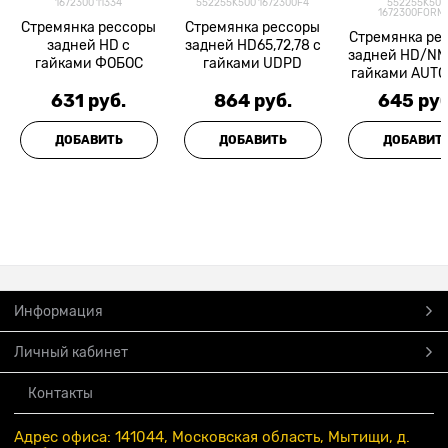
1672300 11334
552255K500 1672300F4
552255K500
1672300FORM
Стремянка рессоры
Стремянка рессоры
Стремянка ре
задней HD с
задней HD65,72,78 с
задней HD/NM
гайками ФОБОС
гайками UDPD
гайками AUT
631
 руб.
864
 руб.
645
 руб
ДОБАВИТЬ
ДОБАВИТЬ
ДОБАВИТ
Информация
Личный кабинет
Контакты
Адрес офиса: 141044, Московская область, Мытищи, д.