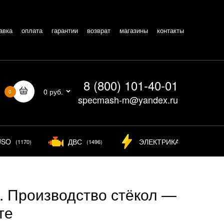
авка
оплата
гарантии
возврат
магазины
контакты
8 (800) 101-40-01
0 руб.
0
specmash-m@yandex.ru
USO
ДВС
ЭЛЕКТРИКА
(1170)
(1496)
(826)
е. Производство стёкол —
те