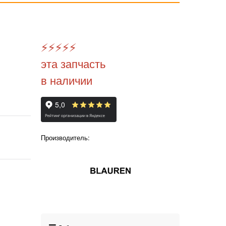
⚡️
⚡️
⚡️
⚡️
⚡️
эта запчасть
в наличии
Производитель: