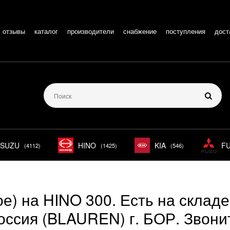
отзывы
каталог
производители
снабжение
поступления
дост
ISUZU
HINO
KIA
F
(4112)
(1425)
(546)
е) на HINO 300. Есть на склад
оссия (BLAUREN) г. БОР. Звони