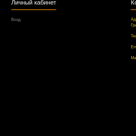
Личный кабинет
К
Ад
Вход
Гр
Те
Em
Ма