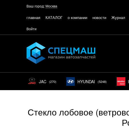
Ваш город:
Москва
главная
КАТАЛОГ
о компании
новости
Журнал
Войти
JAC
HYUNDAI
(270)
(5248)
Стекло лобовое (ветрово
Р