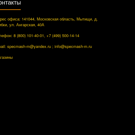
онтакты
рес офиса: 141044, Московская область, Мытищи, д.
ибки, ул. Ангарская, 40А
лефон: 8 (800) 101-40-01, +7 (499) 500-14-14
ail: specmash-m@yandex.ru ; info
@specmash-m.ru
газины