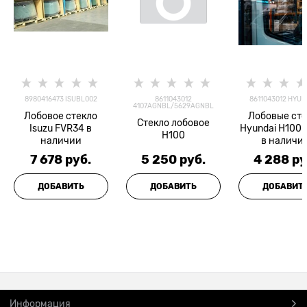
8980416473 ISUBL002
8611043012
8611043012 HYUB
4107AGNBL/5629AGNBL
Лобовое стекло
Лобовые стё
Стекло лобовое
Isuzu FVR34 в
Hyundai H100 
H100
наличии
в наличи
7 678
 руб.
5 250
 руб.
4 288
 ру
ДОБАВИТЬ
ДОБАВИТЬ
ДОБАВИТ
Информация