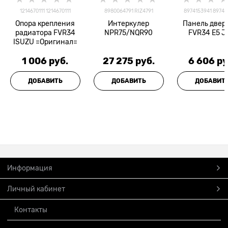
1214670111 1214670111
8980064791 RIZ4791
8974153941 89741
Опора крепления
Интеркулер
Панель двер
радиатора FVR34
NPR75/NQR90
FVR34 Е5 J
ISUZU =Оригинал=
1 006
 руб.
27 275
 руб.
6 606
 ру
ДОБАВИТЬ
ДОБАВИТЬ
ДОБАВИТ
Информация
Личный кабинет
Контакты