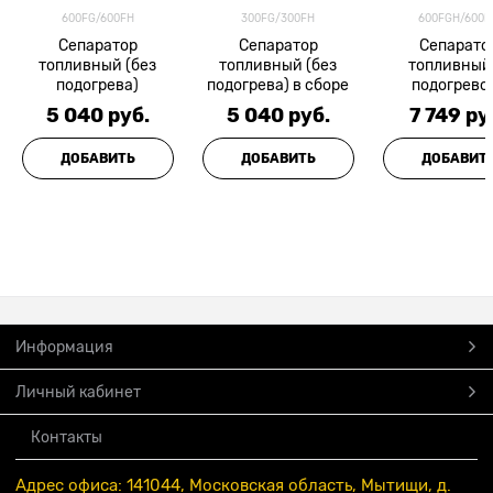
600FG/600FH
300FG/300FH
600FGH/600F
Сепаратор
Сепаратор
Сепарато
топливный (без
топливный (без
топливный 
подогрева)
подогрева) в сборе
подогрево
5 040
 руб.
5 040
 руб.
7 749
 ру
ДОБАВИТЬ
ДОБАВИТЬ
ДОБАВИТ
Информация
Личный кабинет
Контакты
Адрес офиса: 141044, Московская область, Мытищи, д.