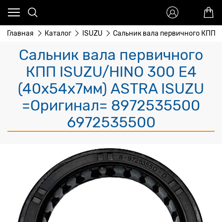
Главная
Каталог
ISUZU
Сальник вала первичного КПП 
Сальник вала первичного
КПП ISUZU/HINO 300 Е4
(40х54х7мм) ASTRA ISUZU
=Оригинал= 8972535500
6972535500