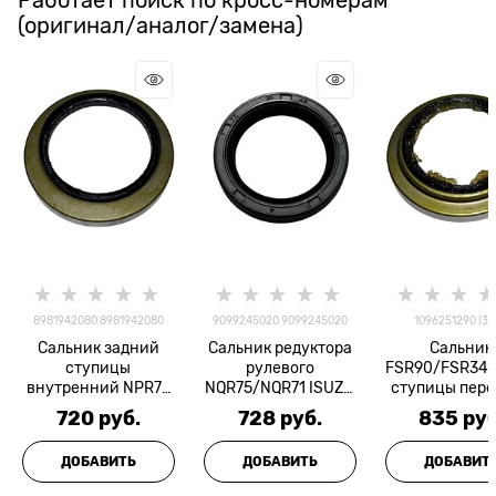
Работает поиск по кросс-номерам
(оригинал/аналог/замена)
8981942080 8981942080
9099245020 9099245020
1096251290 I3
Сальник задний
Сальник редуктора
Сальник
ступицы
рулевого
FSR90/FSR34 
внутренний NPR75
NQR75/NQR71 ISUZU
ступицы пер
E5 Isuzu =Оригинал=
35х48х8 мм
720
 руб.
728
 руб.
835
 руб
=Оригинал=
ДОБАВИТЬ
ДОБАВИТЬ
ДОБАВИТ