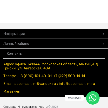
Информация
Личный кабинет
Контакты
Адрес офиса: 141044, Московская область, Мытищи, д.
Грибки, ул. Ангарская, 40А
Телефон: 8 (800) 101-40-01, +7 (499) 500-14-14
Email: specmash-m@yandex.ru ; info
@specmash-m.ru
Магазины
WhatsApp
Спецмаш-М грузовые запчасти
© 2026