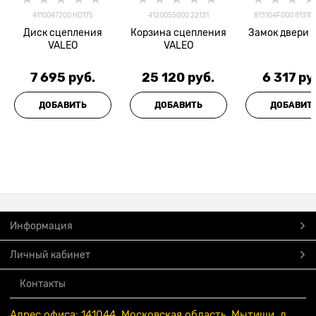
4110047200 HD175
4120055000 22131
813104F000 81310
Диск сцепления
Корзина сцепления
Замок двери 
VALEO
VALEO
7 695
 руб.
25 120
 руб.
6 317
 ру
ДОБАВИТЬ
ДОБАВИТЬ
ДОБАВИТ
Информация
Личный кабинет
Контакты
Адрес офиса: 141044, Московская область, Мытищи, д.