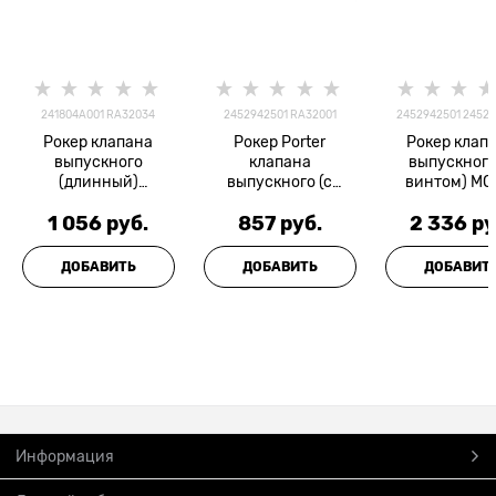
241804A001 RA32034
2452942501 RA32001
2452942501 24529
Рокер клапана
Рокер Porter
Рокер клап
выпускного
клапана
выпускного
(длинный)
выпускного (с
винтом) MO
AUTOWELT
винтом) AUTOWELT
1 056
 руб.
857
 руб.
2 336
 ру
ДОБАВИТЬ
ДОБАВИТЬ
ДОБАВИТ
Информация