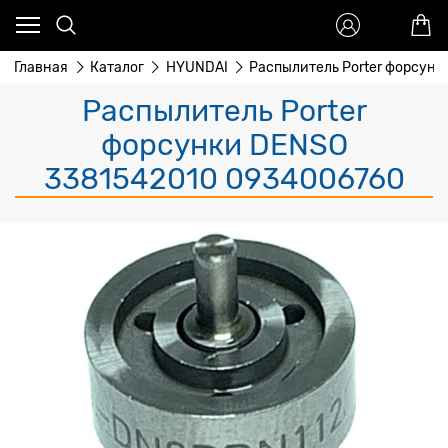
Главная
Каталог
HYUNDAI
Распылитель Porter форсунк
Распылитель Porter
форсунки DENSO
3381542010 0934006760