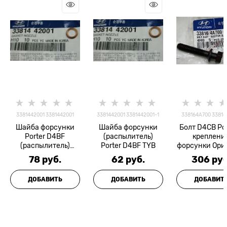
3381442001 3381442001
3381442001 3381442001-1
338164A700 33816
Шайба форсунки
Шайба форсунки
Болт D4CB Por
Porter D4BF
(распылитель)
креплени
(распылитель)
Porter D4BF TYB
форсунки Ори
MOBIS
M8x1.25 L=4
78
 руб.
62
 руб.
306
 руб
ДОБАВИТЬ
ДОБАВИТЬ
ДОБАВИТ