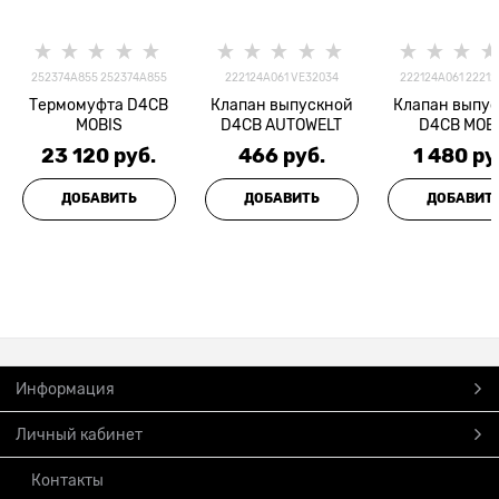
252374A855 252374A855
222124A061 VE32034
222124A061 22212
Термомуфта D4CB
Клапан выпускной
Клапан выпу
MOBIS
D4CB AUTOWELT
D4CB MOB
23 120
 руб.
466
 руб.
1 480
 ру
ДОБАВИТЬ
ДОБАВИТЬ
ДОБАВИТ
Информация
Личный кабинет
Контакты