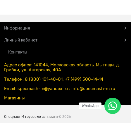
Информация
Личный кабинет
Контакты
Адрес офиса: 141044, Московская область, Мытищи, д.
Грибки, ул. Ангарская, 40А
Телефон: 8 (800) 101-40-01, +7 (499) 500-14-14
Email: specmash-m@yandex.ru ; info
@specmash-m.ru
Магазины
WhatsApp
Спецмаш-М грузовые запчасти
© 2026
Есть вопросы?