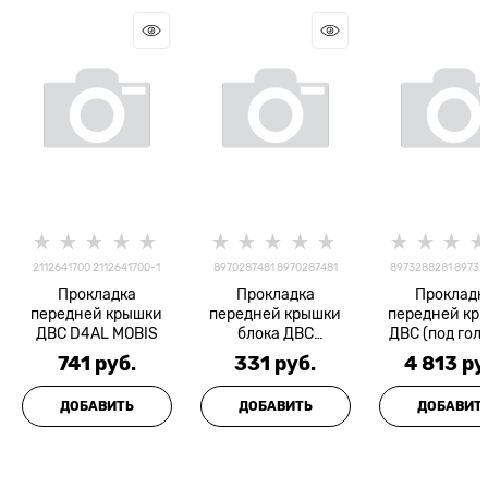
2112641700 2112641700-1
8970287481 8970287481
8973288281 89732
Прокладка
Прокладка
Прокладк
передней крышки
передней крышки
передней кр
ДВС D4AL MOBIS
блока ДВС
ДВС (под гол
4HK1/4HG1/6HK1
HITACHI NLR
741
 руб.
331
 руб.
4 813
 ру
ISUZU =Оригинал=
(E3/4) =Ориг
ДОБАВИТЬ
ДОБАВИТЬ
ДОБАВИТ