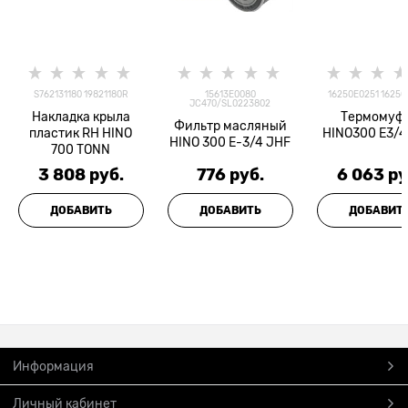
S762131180 19821180R
15613E0080
16250E0251 16250
JC470/SL0223802
Накладка крыла
Термомуф
Фильтр масляный
пластик RH HINO
HINO300 Е3/4
HINO 300 E-3/4 JHF
700 TONN
3 808
 руб.
776
 руб.
6 063
 ру
ДОБАВИТЬ
ДОБАВИТЬ
ДОБАВИТ
Информация
Личный кабинет