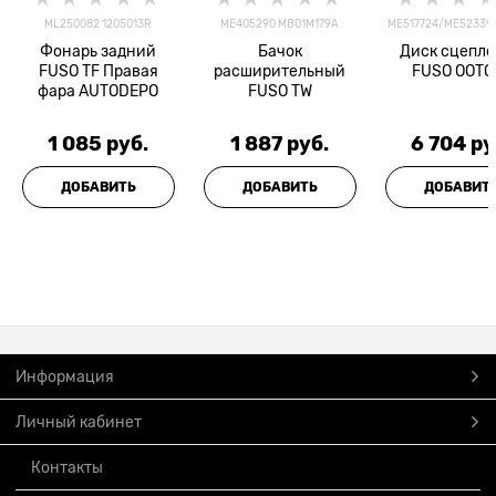
ML250082 1205013R
ME405290 MB01M179A
ME517724/ME523396
Фонарь задний
Бачок
Диск сцепл
FUSO TF Правая
расширительный
FUSO OOTO
фара AUTODEPO
FUSO TW
1 085
 руб.
1 887
 руб.
6 704
 ру
ДОБАВИТЬ
ДОБАВИТЬ
ДОБАВИТ
Информация
Личный кабинет
Контакты