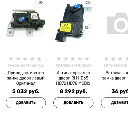
959605H002 959605H002
959505H002 959505H002
8139443300 81394
Привод активатор
Активатор замка
Вставка кно
замка двери левый
двери RH HD65
замка двери 
Оригинал
HD72 HD78 MOBIS
5 032
 руб.
8 292
 руб.
36
 руб
ДОБАВИТЬ
ДОБАВИТЬ
ДОБАВИТ