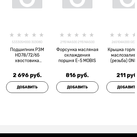
533305H000 30308D
211514A500 211514A500
265104A000 GEX
Подшипник РЗМ
Форсунка масляная
Крышка горл
HD78/72/65
охлаждения
маслозалив
хвостовика
поршня Е-5 MOBIS
(резьба) ON
наружный NTN
2 696
 руб.
816
 руб.
211
 руб
ДОБАВИТЬ
ДОБАВИТЬ
ДОБАВИТ