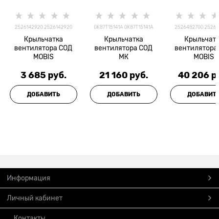
2526142920 2526142920
0K87T15141A 0K87T15141A
2526482700 2526
Крыльчатка
Крыльчатка
Крыльчат
вентилятора СОД
вентилятора СОД
вентилятора
MOBIS
МК
MOBIS
3 685
 руб.
21 160
 руб.
40 206
 р
ДОБАВИТЬ
ДОБАВИТЬ
ДОБАВИТ
Информация
Личный кабинет
Контакты