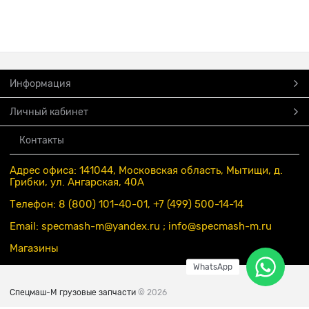
Информация
Личный кабинет
Контакты
Адрес офиса: 141044, Московская область, Мытищи, д.
Грибки, ул. Ангарская, 40А
Телефон: 8 (800) 101-40-01, +7 (499) 500-14-14
Email: specmash-m@yandex.ru ; info
@specmash-m.ru
Магазины
WhatsApp
Спецмаш-М грузовые запчасти
© 2026