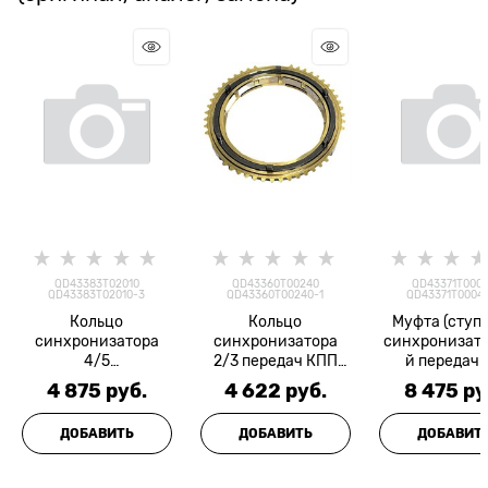
QD43383T02010
QD43360T00240
QD43371T000
QD43383T02010-3
QD43360T00240-1
QD43371T0004
Кольцо
Кольцо
Муфта (ступ
синхронизатора
синхронизатора
синхронизато
4/5
2/3 передач КПП
й передачи
HD65/78/County
M035S5
заднего хода
4 875
 руб.
4 622
 руб.
8 475
 ру
M035S5 D4DD
D4DB/D4DD MOBIS
M035S5 SAM
MINWOO
ДОБАВИТЬ
ДОБАВИТЬ
ДОБАВИТ