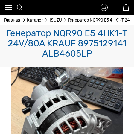
Главная
Каталог
ISUZU
Генератор NQR90 Е5 4HK1-T 24V
Генератор NQR90 Е5 4HK1-T
24V/80A KRAUF 8975129141
ALB4605LP