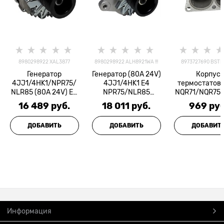
8980298922 XAL3877
8980298922 ALH8921WA !!!
8973727690 BSTI
Генератор
Генератор (80A 24V)
Корпус
4JJ1/4HK1/NPR75/
4JJ1/4HK1 Е4
термостатов 
NLR85 (80A 24V) Е4
NPR75/NLR85
NQR71/NQR75
DEXEL
MOTORHERZ
0/NPR75 BAG
16 489
 руб.
18 011
 руб.
969
 руб
ДОБАВИТЬ
ДОБАВИТЬ
ДОБАВИТ
Информация