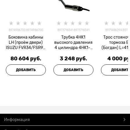
8974986700 8974986700
8973718341 8973718341
8971486094 BSTI
Боковина кабины
Трубка 4HK1
Трос стояноч
LH (проём двери)
высокого давления
тормоза Е
ISUZU FVR34/FSR90
4 цилиндра 4HK1-T
(Богдан) L=41
=Оригинал=
ISUZU =Оригинал=
BAGSTAR
80 604
 руб.
3 248
 руб.
4 000
 ру
ДОБАВИТЬ
ДОБАВИТЬ
ДОБАВИТ
Информация