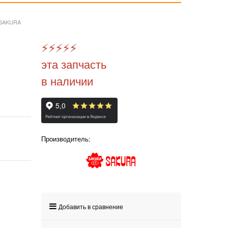
 SAKURA
⚡️
⚡️
⚡️
⚡️
⚡️
эта запчасть
в наличии
Производитель:
Добавить в сравнение