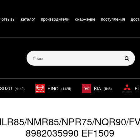
отзывы
каталог
производители
снабжение
поступления
дост
ISUZU
HINO
KIA
F
(4112)
(1425)
(546)
 NLR85/NMR85/NPR75/NQR90/F
8982035990 EF1509