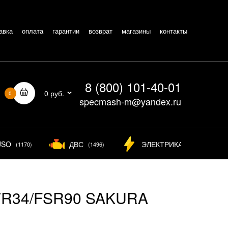
авка
оплата
гарантии
возврат
магазины
контакты
8 (800) 101-40-01
0 руб.
0
specmash-m@yandex.ru
USO
ДВС
ЭЛЕКТРИКА
(1170)
(1496)
(826)
VR34/FSR90 SAKURA