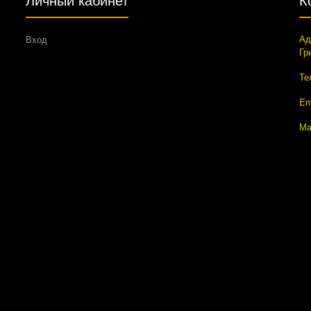
Ад
Вход
Гр
Те
Em
Ма