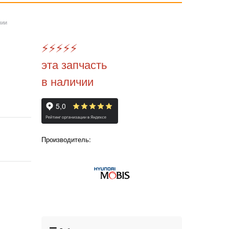
чии
⚡️
⚡️
⚡️
⚡️
⚡️
эта запчасть
в наличии
Производитель: