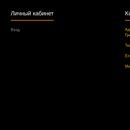
Личный кабинет
К
Ад
Вход
Гр
Те
Em
Ма