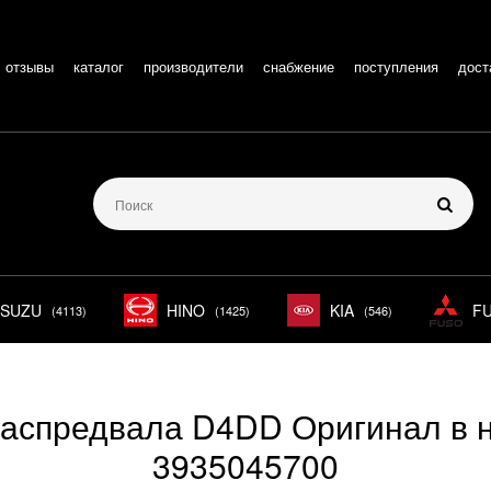
отзывы
каталог
производители
снабжение
поступления
дост
ISUZU
HINO
KIA
F
(4113)
(1425)
(546)
распредвала D4DD Оригинал в 
3935045700