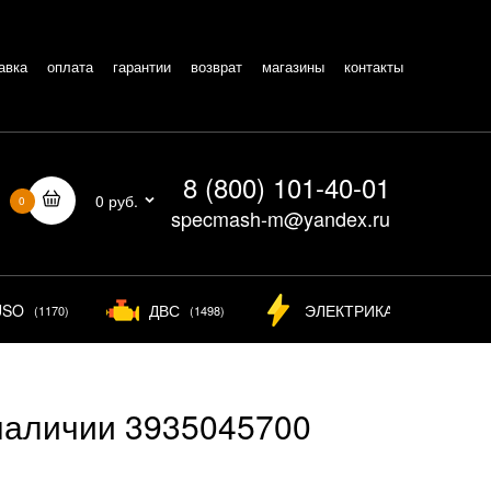
авка
оплата
гарантии
возврат
магазины
контакты
8 (800) 101-40-01
0 руб.
0
specmash-m@yandex.ru
USO
ДВС
ЭЛЕКТРИКА
(1170)
(1498)
(826)
наличии 3935045700