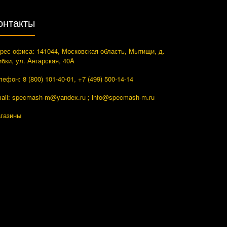
онтакты
рес офиса: 141044, Московская область, Мытищи, д.
ибки, ул. Ангарская, 40А
лефон: 8 (800) 101-40-01, +7 (499) 500-14-14
ail: specmash-m@yandex.ru ; info
@specmash-m.ru
газины