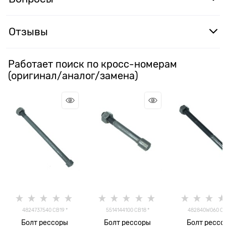
Отзывы
Работает поиск по кросс-номерам
(оригинал/аналог/замена)
4824737540 CB19 *
5514144100 CB18 *
482840W060 C
Болт рессоры
Болт рессоры
Болт рессо