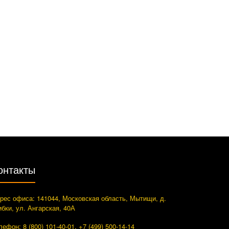
онтакты
рес офиса: 141044, Московская область, Мытищи, д.
ибки, ул. Ангарская, 40А
лефон: 8 (800) 101-40-01, +7 (499) 500-14-14