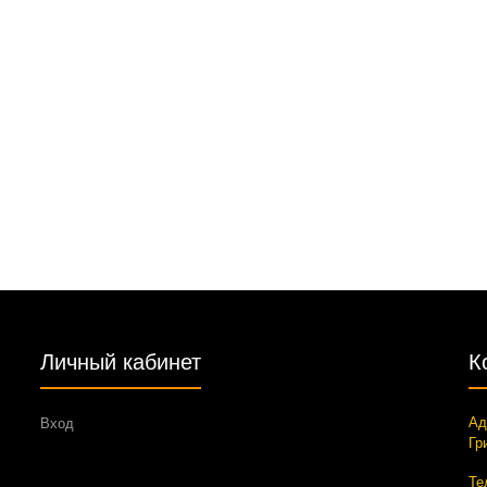
Личный кабинет
К
Ад
Вход
Гр
Те