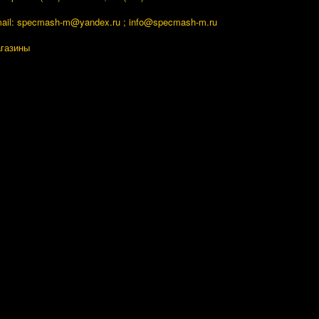
ail: specmash-m@yandex.ru ; info
@specmash-m.ru
газины