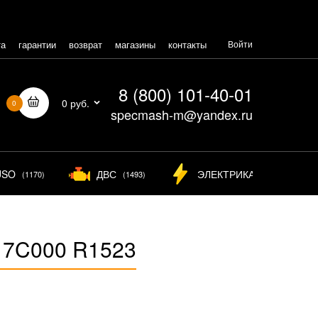
та
гарантии
возврат
магазины
контакты
Войти
8 (800) 101-40-01
0 руб.
0
specmash-m@yandex.ru
USO
ДВС
ЭЛЕКТРИКА
(1170)
(1493)
(825)
17C000 R1523