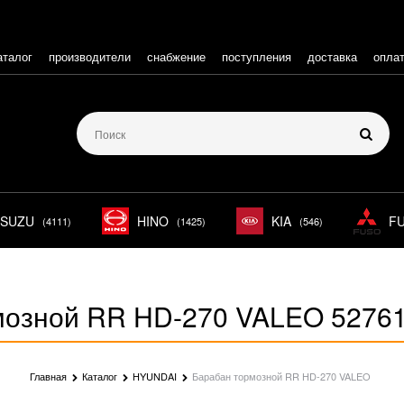
аталог
производители
снабжение
поступления
доставка
опла
ISUZU
HINO
KIA
F
(4111)
(1425)
(546)
мозной RR HD-270 VALEO 5276
Главная
Каталог
HYUNDAI
Барабан тормозной RR HD-270 VALEO