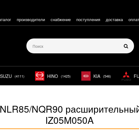
аталог
производители
снабжение
поступления
доставка
опла
ISUZU
HINO
KIA
F
(4111)
(1425)
(546)
/NLR85/NQR90 расширительный
IZ05M050A