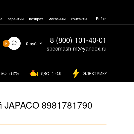
та
гарантии
возврат
магазины
контакты
Войти
8 (800) 101-40-01
0 руб.
0
specmash-m@yandex.ru
USO
ДВС
ЭЛЕКТРИКА
(1170)
(1493)
(825)
 JAPACO 8981781790