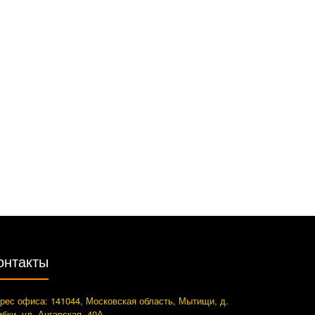
онтакты
рес офиса: 141044, Московская область, Мытищи, д.
ибки, ул. Ангарская, 40А